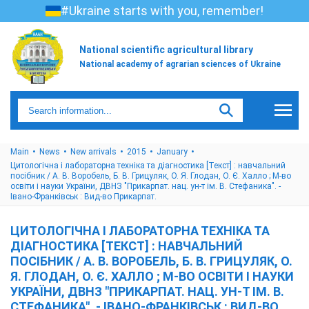
#Ukraine starts with you, remember!
National scientific agricultural library
National academy of agrarian sciences of Ukraine
Main
News
New arrivals
2015
January
Цитологічна і лабораторна техніка та діагностика [Текст] : навчальний
посібник / А. В. Воробель, Б. В. Грицуляк, О. Я. Глодан, О. Є. Халло ; М-во
освіти і науки України, ДВНЗ "Прикарпат. нац. ун-т ім. В. Стефаника". -
Івано-Франківськ : Вид-во Прикарпат.
ЦИТОЛОГІЧНА І ЛАБОРАТОРНА ТЕХНІКА ТА
ДІАГНОСТИКА [ТЕКСТ] : НАВЧАЛЬНИЙ
ПОСІБНИК / А. В. ВОРОБЕЛЬ, Б. В. ГРИЦУЛЯК, О.
Я. ГЛОДАН, О. Є. ХАЛЛО ; М-ВО ОСВІТИ І НАУКИ
УКРАЇНИ, ДВНЗ "ПРИКАРПАТ. НАЦ. УН-Т ІМ. В.
СТЕФАНИКА". - ІВАНО-ФРАНКІВСЬК : ВИД-ВО