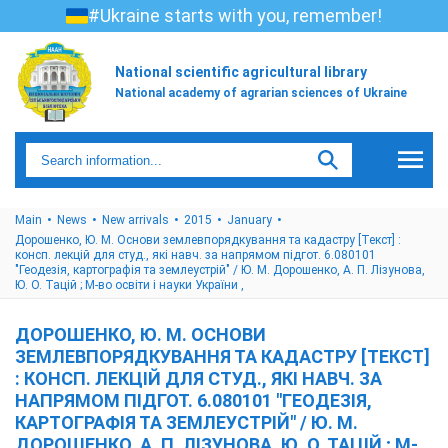
#Ukraine starts with you, remember!
National scientific agricultural library
National academy of agrarian sciences of Ukraine
Main
News
New arrivals
2015
January
Дорошенко, Ю. М. Основи землевпорядкування та кадастру [Текст] :
консп. лекцій для студ., які навч. за напрямом підгот. 6.080101
"Геодезія, картографія та землеустрій" / Ю. М. Дорошенко, А. П. Лізунова,
Ю. О. Тацій ; М-во освіти і науки України ,
ДОРОШЕНКО, Ю. М. ОСНОВИ
ЗЕМЛЕВПОРЯДКУВАННЯ ТА КАДАСТРУ [ТЕКСТ]
: КОНСП. ЛЕКЦІЙ ДЛЯ СТУД., ЯКІ НАВЧ. ЗА
НАПРЯМОМ ПІДГОТ. 6.080101 "ГЕОДЕЗІЯ,
КАРТОГРАФІЯ ТА ЗЕМЛЕУСТРІЙ" / Ю. М.
ДОРОШЕНКО, А. П. ЛІЗУНОВА, Ю. О. ТАЦІЙ ; М-