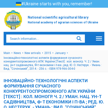
#Ukraine starts with you, remember!
National scientific agricultural library
National academy of agrarian sciences of Ukraine
Main
News
New arrivals
2015
January
Інноваційно-технологічні аспекти формування сучасного
конкурентоспроможного АПК України [Текст] : кол. моногр. Ч. 2 / Уман.
нац. ун-т садівництва, Ф-т економіки і п-ва ; ред. Ю. О. Нестерук. - Умань :
Вид. "Сочінський", 2014. - 256 с. - ISBN 978-966-304-0
ІННОВАЦІЙНО-ТЕХНОЛОГІЧНІ АСПЕКТИ
ФОРМУВАННЯ СУЧАСНОГО
КОНКУРЕНТОСПРОМОЖНОГО АПК УКРАЇНИ
[ТЕКСТ] : КОЛ. МОНОГР. Ч. 2 / УМАН. НАЦ. УН-Т
САДІВНИЦТВА, Ф-Т ЕКОНОМІКИ І П-ВА ; РЕД. Ю.
О. НЕСТЕРУК. - УМАНЬ : ВИД. "СОЧІНСЬКИЙ",