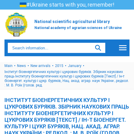
#Ukraine starts with you, remember!
National scientific agricultural library
National academy of agrarian sciences of Ukraine
Main
News
New arrivals
2015
January
Інститут біоенергетичних культур і цукрових буряків. Збірник наукових
праць Інституту біоенергетичних культур і цукрових буряків [Текст] / Ін-т
біоенергет. культур і цукр. буряків, Нац. акад. аграр. наук України ; редкол.
: М. В. Роїк (голов. ред.
ІНСТИТУТ БІОЕНЕРГЕТИЧНИХ КУЛЬТУР І
ЦУКРОВИХ БУРЯКІВ. ЗБІРНИК НАУКОВИХ ПРАЦЬ
ІНСТИТУТУ БІОЕНЕРГЕТИЧНИХ КУЛЬТУР І
ЦУКРОВИХ БУРЯКІВ [ТЕКСТ] / ІН-Т БІОЕНЕРГЕТ.
КУЛЬТУР І ЦУКР. БУРЯКІВ, НАЦ. АКАД. АГРАР.
НАУК УКРАЇНИ ; РЕДКОЛ. : М. В. РОЇК (ГОЛОВ.