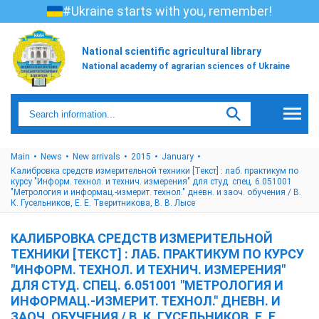
#Ukraine starts with you, remember!
National scientific agricultural library
National academy of agrarian sciences of Ukraine
Main
News
New arrivals
2015
January
Калибровка средств измерительной техники [Текст] : лаб. практикум по
курсу "Информ. технол. и технич. измерения" для студ. спец. 6.051001
"Метрология и информац.-измерит. технол." дневн. и заоч. обучения / В.
К. Гусельников, Е. Е. Тверитникова, В. В. Лысе
КАЛИБРОВКА СРЕДСТВ ИЗМЕРИТЕЛЬНОЙ
ТЕХНИКИ [ТЕКСТ] : ЛАБ. ПРАКТИКУМ ПО КУРСУ
"ИНФОРМ. ТЕХНОЛ. И ТЕХНИЧ. ИЗМЕРЕНИЯ"
ДЛЯ СТУД. СПЕЦ. 6.051001 "МЕТРОЛОГИЯ И
ИНФОРМАЦ.-ИЗМЕРИТ. ТЕХНОЛ." ДНЕВН. И
ЗАОЧ. ОБУЧЕНИЯ / В. К. ГУСЕЛЬНИКОВ, Е. Е.