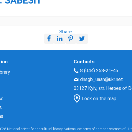
. ЗАБЕЗП
Share:
tion
Contacts
8 (044) 258-21-45
brary
dnsgb_uaan@ukr.net
03127 Kyiv, str. Heroes of 
ce
Look on the map
s
ns
026 National scientific agricultural library National academy of agrarian sciences of Ukr