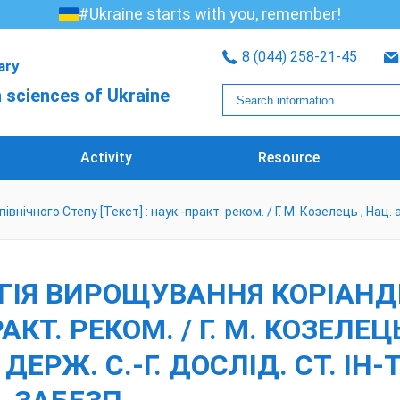
#Ukraine starts with you, remember!
8 (044) 258-21-45
rary
 sciences of Ukraine
Activity
Resource
ічного Степу [Текст] : наук.-практ. реком. / Г. М. Козелець ; Нац. ака
ЛОГІЯ ВИРОЩУВАННЯ КОРІАНД
АКТ. РЕКОМ. / Г. М. КОЗЕЛЕЦ
ДЕРЖ. С.-Г. ДОСЛІД. СТ. ІН