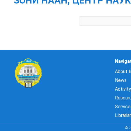
ЗОНИ НААН, ЦЕНТР НАУК
Naviga
About li
News
Activity
Resour
Service
Libraria
© 2