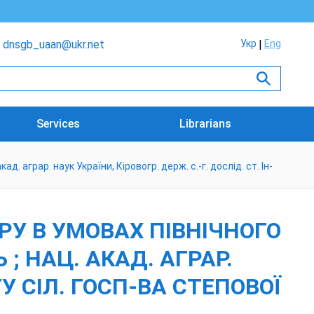
dnsgb_uaan@ukr.net
Укр
Eng
Services
Librarians
д. аграр. наук України, Кіровогр. держ. с.-г. дослід. ст. Ін-
РУ В УМОВАХ ПІВНІЧНОГО
Ь ; НАЦ. АКАД. АГРАР.
-ТУ СІЛ. ГОСП-ВА СТЕПОВОЇ