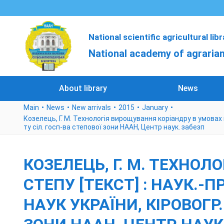
National scientific agricultural lib
National academy of agrarian
About library
News
Main
News
New arrivals
2015
January
Козелець, Г. М. Технологія вирощування коріандру в умовах півн
ту сіл. госп-ва степової зони НААН, Центр наук. забезп
КОЗЕЛЕЦЬ, Г. М. ТЕХНО
СТЕПУ [ТЕКСТ] : НАУК.-ПР
НАУК УКРАЇНИ, КІРОВОГР. 