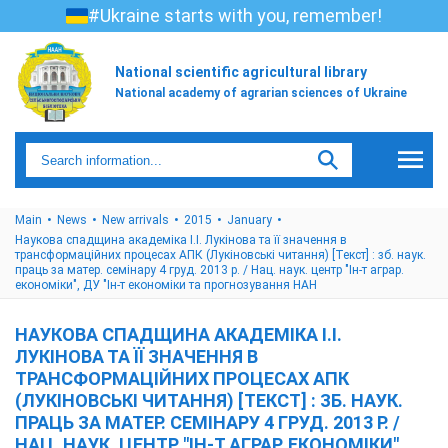
#Ukraine starts with you, remember!
National scientific agricultural library
National academy of agrarian sciences of Ukraine
Main
News
New arrivals
2015
January
Наукова спадщина академіка І.І. Лукінова та її значення в
трансформаційних процесах АПК (Лукіновські читання) [Текст] : зб. наук.
праць за матер. семінару 4 груд. 2013 р. / Нац. наук. центр "Ін-т аграр.
економіки", ДУ "Ін-т економіки та прогнозування НАН
НАУКОВА СПАДЩИНА АКАДЕМІКА І.І.
ЛУКІНОВА ТА ЇЇ ЗНАЧЕННЯ В
ТРАНСФОРМАЦІЙНИХ ПРОЦЕСАХ АПК
(ЛУКІНОВСЬКІ ЧИТАННЯ) [ТЕКСТ] : ЗБ. НАУК.
ПРАЦЬ ЗА МАТЕР. СЕМІНАРУ 4 ГРУД. 2013 Р. /
НАЦ. НАУК. ЦЕНТР "ІН-Т АГРАР. ЕКОНОМІКИ",