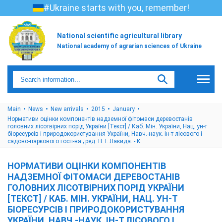
#Ukraine starts with you, remember!
National scientific agricultural library
National academy of agrarian sciences of Ukraine
Main
News
New arrivals
2015
January
Нормативи оцінки компонентів надземної фітомаси деревостанів
головних лісотвірних порід України [Текст] / Каб. Мін. України, Нац. ун-т
біоресурсів і природокористування України, Навч.-наук. ін-т лісового і
садово-паркового госп-ва ; ред. П. І. Лакида. - К
НОРМАТИВИ ОЦІНКИ КОМПОНЕНТІВ
НАДЗЕМНОЇ ФІТОМАСИ ДЕРЕВОСТАНІВ
ГОЛОВНИХ ЛІСОТВІРНИХ ПОРІД УКРАЇНИ
[ТЕКСТ] / КАБ. МІН. УКРАЇНИ, НАЦ. УН-Т
БІОРЕСУРСІВ І ПРИРОДОКОРИСТУВАННЯ
УКРАЇНИ, НАВЧ.-НАУК. ІН-Т ЛІСОВОГО І