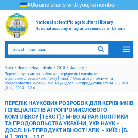
#Ukraine starts with you, remember!
National scientific agricultural library
National academy of agrarian sciences of Ukraine
Main
News
New arrivals
2015
January
Перелік наукових розробок для керівників і спеціалістів
агропромислового комплексу [Текст] / М-во аграр. політики та
продовольства України, Укр. наук.-досл. ін-т продуктивності АПК. - Київ :
[б. и.], 2013. - 12 с.
ПЕРЕЛІК НАУКОВИХ РОЗРОБОК ДЛЯ КЕРІВНИКІВ
І СПЕЦІАЛІСТІВ АГРОПРОМИСЛОВОГО
КОМПЛЕКСУ [ТЕКСТ] / М-ВО АГРАР. ПОЛІТИКИ
ТА ПРОДОВОЛЬСТВА УКРАЇНИ, УКР. НАУК.-
ДОСЛ. ІН-Т ПРОДУКТИВНОСТІ АПК. - КИЇВ : [Б.
И.], 2013. - 12 С.