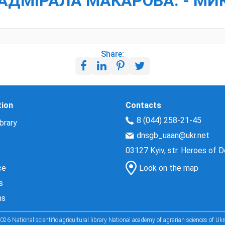
АДМІРАЛА МАКАРОВА. - МИ
Share:
tion
Contacts
8 (044) 258-21-45
brary
dnsgb_uaan@ukr.net
03127 Kyiv, str. Heroes of 
ce
Look on the map
s
ns
026 National scientific agricultural library National academy of agrarian sciences of Ukr