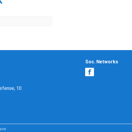
К
Soc. Networks
Defense, 10
aine