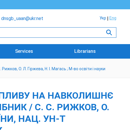
dnsgb_uaan@ukr.net
Укр
Eng
Services
Librarians
жков, О. Л. Гіржева, Н. І. Магась ; М-во освіти і науки
 ВПЛИВУ НА НАВКОЛИШНЄ
ИК / С. С. РИЖКОВ, О.
ЇНИ, НАЦ. УН-Т