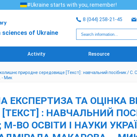
#Ukraine starts with you, remember!
8 (044) 258-21-45
rary
 sciences of Ukraine
Activity
Resource
олишнє природне середовище [Текст] : навчальний посібник / С. С. Ри
 - Мик
ЧНА ЕКСПЕРТИЗА ТА ОЦІНКА
ЕКСТ] : НАВЧАЛЬНИЙ ПОСІБН
 ; М-ВО ОСВІТИ І НАУКИ УКРА