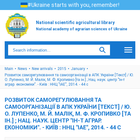
#Ukraine starts with you, remember!
National scientific agricultural library
National academy of agrarian sciences of Ukraine
Main
News
New arrivals
2015
January
Розвиток саморегулювання та самоорганізації в АПК України [Текст] / Ю.
О. Лупенко, М. Й. Малік, М. Ф. Кропивко [та ін.] ; Нац. наук. центр "Ін-т
аграр. економіки". - Київ : ННЦ "ІАЕ", 2014. - 44 с
РОЗВИТОК САМОРЕГУЛЮВАННЯ ТА
САМООРГАНІЗАЦІЇ В АПК УКРАЇНИ [ТЕКСТ] / Ю.
О. ЛУПЕНКО, М. Й. МАЛІК, М. Ф. КРОПИВКО [ТА
ІН.] ; НАЦ. НАУК. ЦЕНТР "ІН-Т АГРАР.
ЕКОНОМІКИ". - КИЇВ : ННЦ "ІАЕ", 2014. - 44 С