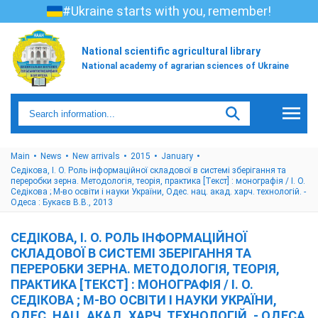
#Ukraine starts with you, remember!
National scientific agricultural library
National academy of agrarian sciences of Ukraine
Main
News
New arrivals
2015
January
Седікова, І. О. Роль інформаційної складової в системі зберігання та
переробки зерна. Методологія, теорія, практика [Текст] : монографія / І. О.
Седікова ; М-во освіти і науки України, Одес. нац. акад. харч. технологій. -
Одеса : Букаєв В.В., 2013
СЕДІКОВА, І. О. РОЛЬ ІНФОРМАЦІЙНОЇ
СКЛАДОВОЇ В СИСТЕМІ ЗБЕРІГАННЯ ТА
ПЕРЕРОБКИ ЗЕРНА. МЕТОДОЛОГІЯ, ТЕОРІЯ,
ПРАКТИКА [ТЕКСТ] : МОНОГРАФІЯ / І. О.
СЕДІКОВА ; М-ВО ОСВІТИ І НАУКИ УКРАЇНИ,
ОДЕС. НАЦ. АКАД. ХАРЧ. ТЕХНОЛОГІЙ. - ОДЕСА