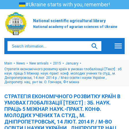
#Ukraine starts with you, remember!
National scientific agricultural library
National academy of agrarian sciences of Ukraine
Main
News
New arrivals
2015
January
Стратегія економічного розвитку країн в умовах глобалізації [Текст] : зб.
наук. праць 5 Міжнар. наук.-практ. конф. молодих учених та студ., м.
Дніпропетровськ, 14 лют. 2014 р. / М-во освіти і науки України ,
Дніпропетр. нац. ун-т ім. О. Гончара, Ф-т міжна
СТРАТЕГІЯ ЕКОНОМІЧНОГО РОЗВИТКУ КРАЇН В
УМОВАХ ГЛОБАЛІЗАЦІЇ [ТЕКСТ] : ЗБ. НАУК.
ПРАЦЬ 5 МІЖНАР. НАУК.-ПРАКТ. КОНФ.
МОЛОДИХ УЧЕНИХ ТА СТУД., М.
ДНІПРОПЕТРОВСЬК, 14 ЛЮТ. 2014 Р. / М-ВО
ОСВІТИ І НАУКИ УКРАЇНИ , ДНІПРОПЕТР. НАЦ.