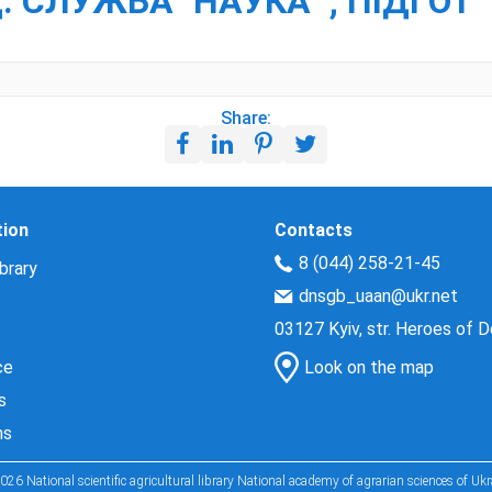
Д. СЛУЖБА "НАУКА" ; ПІДГОТ
Share:
tion
Contacts
8 (044) 258-21-45
brary
dnsgb_uaan@ukr.net
03127 Kyiv, str. Heroes of 
ce
Look on the map
s
ns
026 National scientific agricultural library National academy of agrarian sciences of Ukr