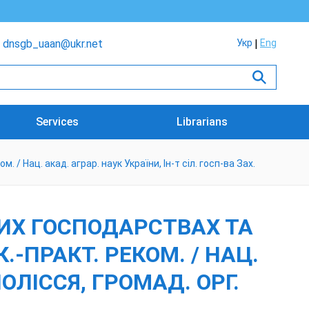
dnsgb_uaan@ukr.net
Укр
Eng
Services
Librarians
/ Нац. акад. аграр. наук України, Ін-т сіл. госп-ва Зах.
ИХ ГОСПОДАРСТВАХ ТА
.-ПРАКТ. РЕКОМ. / НАЦ.
ПОЛІССЯ, ГРОМАД. ОРГ.