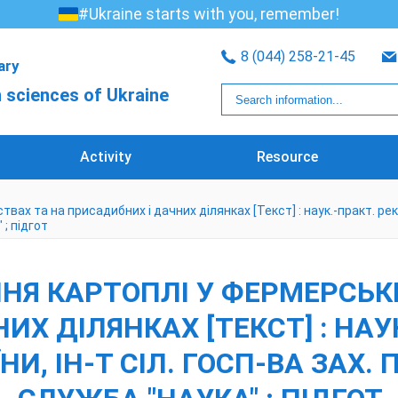
#Ukraine starts with you, remember!
8 (044) 258-21-45
rary
 sciences of Ukraine
Activity
Resource
 та на присадибних і дачних ділянках [Текст] : наук.-практ. реком. 
 ; підгот
НЯ КАРТОПЛІ У ФЕРМЕРСЬК
Х ДІЛЯНКАХ [ТЕКСТ] : НАУК
НИ, ІН-Т СІЛ. ГОСП-ВА ЗАХ. 