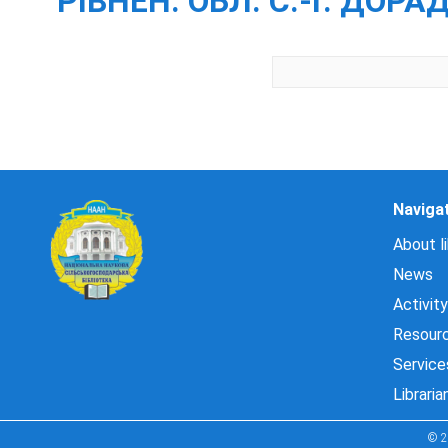
"РІВНЕН. ОБЛ. С.-Г. ДОРА
Naviga
About li
News
Activity
Resour
Service
Libraria
© 2