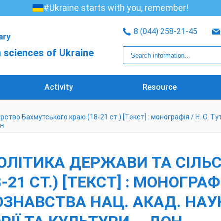
#Ukraine starts with you, remember!
8 (044) 258-21-45
rary
 sciences of Ukraine
Activity
Resource
ство Бахмутського краю (18-21 ст.) [Текст] : монографія / Н. О. Ту
он
 ПОЛІТИКА ДЕРЖАВИ ТА СІЛ
 СТ.) [ТЕКСТ] : МОНОГРАФІЯ 
ЗНАВСТВА НАЦ. АКАД. НАУК 