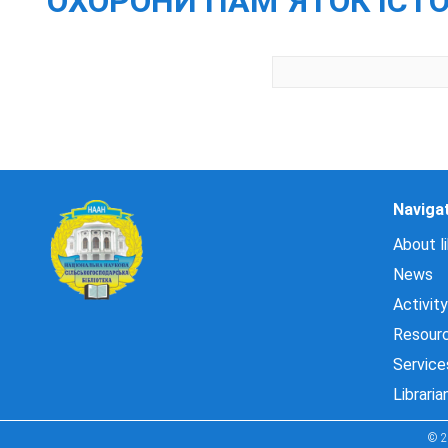
ОХОРОНИ ПАМ`ЯТОК ІСТОР
Naviga
About li
News
Activity
Resour
Service
Libraria
© 2