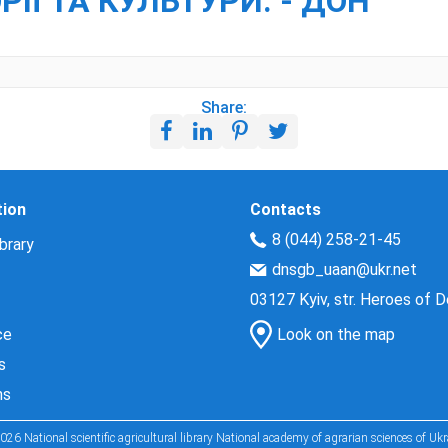
ІЇ ТА КУЛЬТУРИ. - ДОН
Share:
tion
Contacts
8 (044) 258-21-45
brary
dnsgb_uaan@ukr.net
03127 Kyiv, str. Heroes of 
ce
Look on the map
s
ns
026 National scientific agricultural library National academy of agrarian sciences of Ukr