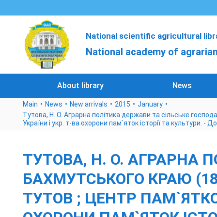
National scientific agricultural lib
National academy of agrarian
About library
News
Main
News
New arrivals
2015
January
Тутова, Н. О. Аграрна політика держави та сільське господар
України і укр. т-ва охорони пам`яток історії та культури. - Д
ТУТОВА, Н. О. АГРАРНА
БАХМУТСЬКОГО КРАЮ (18-21
ТУТОВ ; ЦЕНТР ПАМ`ЯТКО