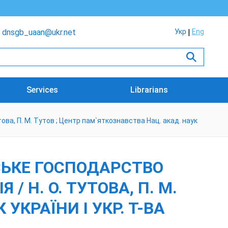
dnsgb_uaan@ukr.net
Укр
Eng
Services
Librarians
това, П. М. Тутов ; Центр пам`яткознавства Нац. акад. наук
ЬСЬКЕ ГОСПОДАРСТВО
/ Н. О. ТУТОВА, П. М.
УКРАЇНИ І УКР. Т-ВА