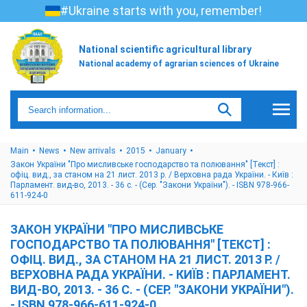
#Ukraine starts with you, remember!
National scientific agricultural library
National academy of agrarian sciences of Ukraine
Main
News
New arrivals
2015
January
Закон України "Про мисливське господарство та полювання" [Текст] :
офіц. вид., за станом на 21 лист. 2013 р. / Верховна рада України. - Київ :
Парламент. вид-во, 2013. - 36 с. - (Сер. "Закони України"). - ISBN 978-966-
611-924-0
ЗАКОН УКРАЇНИ "ПРО МИСЛИВСЬКЕ
ГОСПОДАРСТВО ТА ПОЛЮВАННЯ" [ТЕКСТ] :
ОФІЦ. ВИД., ЗА СТАНОМ НА 21 ЛИСТ. 2013 Р. /
ВЕРХОВНА РАДА УКРАЇНИ. - КИЇВ : ПАРЛАМЕНТ.
ВИД-ВО, 2013. - 36 С. - (СЕР. "ЗАКОНИ УКРАЇНИ").
- ISBN 978-966-611-924-0