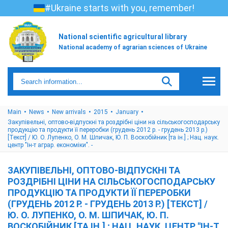
#Ukraine starts with you, remember!
National scientific agricultural library
National academy of agrarian sciences of Ukraine
Main
News
New arrivals
2015
January
Закупівельні, оптово-відпускні та роздрібні ціни на сільськогосподарську
продукцію та продукти її переробки (грудень 2012 р. - грудень 2013 р.)
[Текст] / Ю. О. Лупенко, О. М. Шпичак, Ю. П. Воскобійник [та ін.] ; Нац. наук.
центр "Ін-т аграр. економіки". -
ЗАКУПІВЕЛЬНІ, ОПТОВО-ВІДПУСКНІ ТА
РОЗДРІБНІ ЦІНИ НА СІЛЬСЬКОГОСПОДАРСЬКУ
ПРОДУКЦІЮ ТА ПРОДУКТИ ЇЇ ПЕРЕРОБКИ
(ГРУДЕНЬ 2012 Р. - ГРУДЕНЬ 2013 Р.) [ТЕКСТ] /
Ю. О. ЛУПЕНКО, О. М. ШПИЧАК, Ю. П.
ВОСКОБІЙНИК [ТА ІН.] ; НАЦ. НАУК. ЦЕНТР "ІН-Т