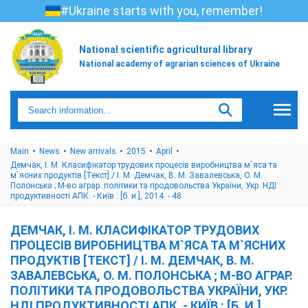
#Ukraine starts with you, remember!
National scientific agricultural library
National academy of agrarian sciences of Ukraine
Main
News
New arrivals
2015
April
Демчак, І. М. Класифікатор трудових процесів виробництва м`яса та
м`ясних продуктів [Текст] / І. М. Демчак, В. М. Завалевська, О. М.
Полонська ; М-во аграр. політики та продовольства України, Укр. НДІ
продуктивності АПК. - Київ : [б. и.], 2014. - 48
ДЕМЧАК, І. М. КЛАСИФІКАТОР ТРУДОВИХ
ПРОЦЕСІВ ВИРОБНИЦТВА М`ЯСА ТА М`ЯСНИХ
ПРОДУКТІВ [ТЕКСТ] / І. М. ДЕМЧАК, В. М.
ЗАВАЛЕВСЬКА, О. М. ПОЛОНСЬКА ; М-ВО АГРАР.
ПОЛІТИКИ ТА ПРОДОВОЛЬСТВА УКРАЇНИ, УКР.
НДІ ПРОДУКТИВНОСТІ АПК. - КИЇВ : [Б. И.],