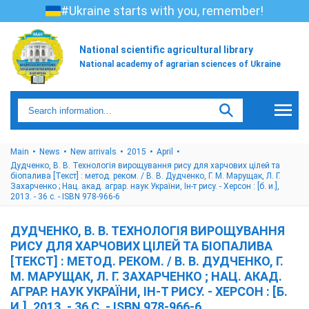
#Ukraine starts with you, remember!
National scientific agricultural library
National academy of agrarian sciences of Ukraine
Main
News
New arrivals
2015
April
Дудченко, В. В. Технологія вирощування рису для харчових цілей та
біопалива [Текст] : метод. реком. / В. В. Дудченко, Г. М. Марущак, Л. Г.
Захарченко ; Нац. акад. аграр. наук України, Ін-т рису. - Херсон : [б. и.],
2013. - 36 с. - ISBN 978-966-6
ДУДЧЕНКО, В. В. ТЕХНОЛОГІЯ ВИРОЩУВАННЯ
РИСУ ДЛЯ ХАРЧОВИХ ЦІЛЕЙ ТА БІОПАЛИВА
[ТЕКСТ] : МЕТОД. РЕКОМ. / В. В. ДУДЧЕНКО, Г.
М. МАРУЩАК, Л. Г. ЗАХАРЧЕНКО ; НАЦ. АКАД.
АГРАР. НАУК УКРАЇНИ, ІН-Т РИСУ. - ХЕРСОН : [Б.
И.], 2013. - 36 С. - ISBN 978-966-6