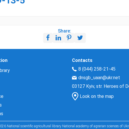
9-13-5
Share:
tion
Contacts
8 (044) 258-21-45
brary
dnsgb_uaan@ukr.net
03127 Kyiv, str. Heroes of 
ce
Look on the map
s
ns
026 National scientific agricultural library National academy of agrarian sciences of Ukr