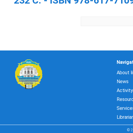
232 С. - ISBN 978-617-710
Naviga
About li
News
Activity
Resour
Service
Libraria
© 2