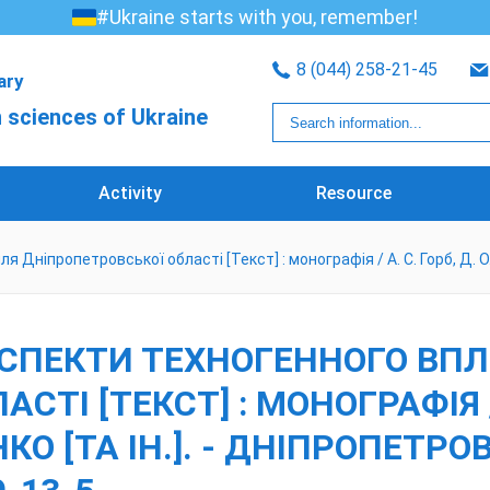
#Ukraine starts with you, remember!
8 (044) 258-21-45
rary
 sciences of Ukraine
Activity
Resource
Дніпропетровської області [Текст] : монографія / А. С. Горб, Д. О. 
АСПЕКТИ ТЕХНОГЕННОГО ВПЛ
ТІ [ТЕКСТ] : МОНОГРАФІЯ / А
О [ТА ІН.]. - ДНІПРОПЕТРОВ