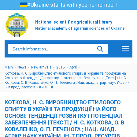
#Ukraine starts with you, remember!
National scientific agricultural library
National academy of agrarian sciences of Ukraine
Main
News
New arrivals
2015
April
Коткова, Н. С. Виробництво етилового спирту в Україні та продукції на
його основі: тенденції розвитку і потенціал забезпечення [Текст] / Н. С.
Коткова, О. В. Коваленко, О. П. Печенога ; Нац. акад. аграр. наук України,
Ін-т прод. ресурсів. - Київ : НН
КОТКОВА, Н. С. ВИРОБНИЦТВО ЕТИЛОВОГО
СПИРТУ В УКРАЇНІ ТА ПРОДУКЦІЇ НА ЙОГО
ОСНОВІ: ТЕНДЕНЦІЇ РОЗВИТКУ І ПОТЕНЦІАЛ
ЗАБЕЗПЕЧЕННЯ [ТЕКСТ] / Н. С. КОТКОВА, О. В.
КОВАЛЕНКО, О. П. ПЕЧЕНОГА ; НАЦ. АКАД.
АГРАР. НАУК УКРАЇНИ, ІН-Т ПРОД. РЕСУРСІВ. -