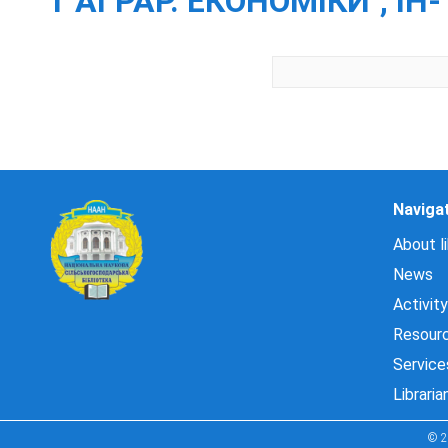
Т АГРАР. ЕКОНОМІКИ", ІН
Naviga
About li
News
Activity
Resour
Service
Libraria
© 2