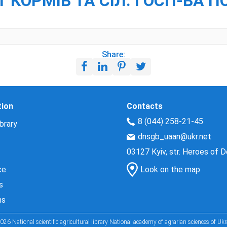
-Т КОРМІВ ТА СІЛ. ГОСП-ВА 
Share:
tion
Contacts
8 (044) 258-21-45
brary
dnsgb_uaan@ukr.net
03127 Kyiv, str. Heroes of 
ce
Look on the map
s
ns
026 National scientific agricultural library National academy of agrarian sciences of Ukr