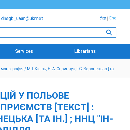
dnsgb_uaan@ukr.net
Укр
Eng
Services
Librarians
рафія / М. І. Кісіль, Н. А. Спринчук, І. С. Воронецька [та
ЦІЙ У ПОЛЬОВЕ
РИЄМСТВ [ТЕКСТ] :
ЕЦЬКА [ТА ІН.] ; ННЦ "ІН-