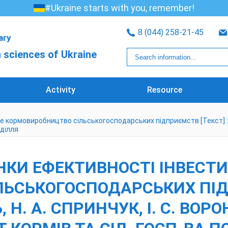
#Ukraine starts with you, remember!
8 (044) 258-21-45
rary
 sciences of Ukraine
Activity
Resource
кормовиробництво сільськогосподарських підприємств [Текст] : моног
оділля
НКИ ЕФЕКТИВНОСТІ ІНВЕСТИ
ЬСЬКОГОСПОДАРСЬКИХ ПІДП
, Н. А. СПРИНЧУК, І. С. ВОРОН