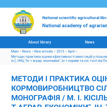
National scientific agricultural lib
National academy of agrarian
About library
News
Main
News
New arrivals
2015
April
Методи і практика оцінки ефективності інвестицій у польове 
ін.] ; ННЦ "Ін-т аграр. економіки", Ін-т кормів та сіл. госп-ва П
МЕТОДИ І ПРАКТИКА ОЦІ
КОРМОВИРОБНИЦТВО СІЛ
МОНОГРАФІЯ / М. І. КІСІЛЬ