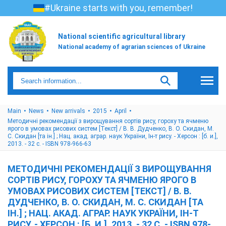
#Ukraine starts with you, remember!
National scientific agricultural library
National academy of agrarian sciences of Ukraine
Main
News
New arrivals
2015
April
Методичні рекомендації з вирощування сортів рису, гороху та ячменю
ярого в умовах рисових систем [Текст] / В. В. Дудченко, В. О. Скидан, М.
С. Скидан [та ін.] ; Нац. акад. аграр. наук України, Ін-т рису. - Херсон : [б. и.],
2013. - 32 с. - ISBN 978-966-63
МЕТОДИЧНІ РЕКОМЕНДАЦІЇ З ВИРОЩУВАННЯ
СОРТІВ РИСУ, ГОРОХУ ТА ЯЧМЕНЮ ЯРОГО В
УМОВАХ РИСОВИХ СИСТЕМ [ТЕКСТ] / В. В.
ДУДЧЕНКО, В. О. СКИДАН, М. С. СКИДАН [ТА
ІН.] ; НАЦ. АКАД. АГРАР. НАУК УКРАЇНИ, ІН-Т
РИСУ. - ХЕРСОН : [Б. И.], 2013. - 32 С. - ISBN 978-