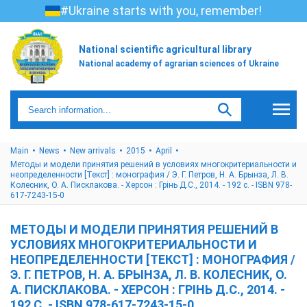
#Ukraine starts with you, remember!
National scientific agricultural library
National academy of agrarian sciences of Ukraine
Main
News
New arrivals
2015
April
Методы и модели принятия решений в условиях многокритериальности и
неопределенности [Текст] : монография / Э. Г. Петров, Н. А. Брынза, Л. В.
Колесник, О. А. Писклакова. - Херсон : Грінь Д.С., 2014. - 192 с. - ISBN 978-
617-7243-15-0
МЕТОДЫ И МОДЕЛИ ПРИНЯТИЯ РЕШЕНИЙ В
УСЛОВИЯХ МНОГОКРИТЕРИАЛЬНОСТИ И
НЕОПРЕДЕЛЕННОСТИ [ТЕКСТ] : МОНОГРАФИЯ /
Э. Г. ПЕТРОВ, Н. А. БРЫНЗА, Л. В. КОЛЕСНИК, О.
А. ПИСКЛАКОВА. - ХЕРСОН : ГРІНЬ Д.С., 2014. -
192 С. - ISBN 978-617-7243-15-0