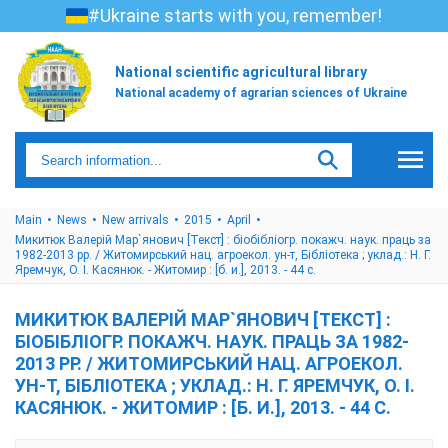
#Ukraine starts with you, remember!
National scientific agricultural library
National academy of agrarian sciences of Ukraine
Main
News
New arrivals
2015
April
Микитюк Валерій Мар`янович [Текст] : біобібліогр. покажч. наук. праць за
1982-2013 рр. / Житомирський нац. агроекол. ун-т, Бібліотека ; уклад.: Н. Г.
Яремчук, О. І. Касянюк. - Житомир : [б. и.], 2013. - 44 с.
МИКИТЮК ВАЛЕРІЙ МАР`ЯНОВИЧ [ТЕКСТ] :
БІОБІБЛІОГР. ПОКАЖЧ. НАУК. ПРАЦЬ ЗА 1982-
2013 РР. / ЖИТОМИРСЬКИЙ НАЦ. АГРОЕКОЛ.
УН-Т, БІБЛІОТЕКА ; УКЛАД.: Н. Г. ЯРЕМЧУК, О. І.
КАСЯНЮК. - ЖИТОМИР : [Б. И.], 2013. - 44 С.