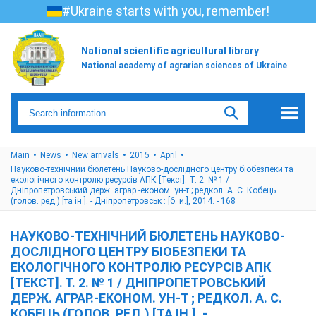
#Ukraine starts with you, remember!
National scientific agricultural library
National academy of agrarian sciences of Ukraine
Main
News
New arrivals
2015
April
Науково-технічний бюлетень Науково-дослідного центру біобезпеки та
екологічного контролю ресурсів АПК [Текст]. Т. 2. № 1 /
Дніпропетровський держ. аграр.-економ. ун-т ; редкол. А. С. Кобець
(голов. ред.) [та ін.]. - Дніпропетровськ : [б. и.], 2014. - 168
НАУКОВО-ТЕХНІЧНИЙ БЮЛЕТЕНЬ НАУКОВО-
ДОСЛІДНОГО ЦЕНТРУ БІОБЕЗПЕКИ ТА
ЕКОЛОГІЧНОГО КОНТРОЛЮ РЕСУРСІВ АПК
[ТЕКСТ]. Т. 2. № 1 / ДНІПРОПЕТРОВСЬКИЙ
ДЕРЖ. АГРАР.-ЕКОНОМ. УН-Т ; РЕДКОЛ. А. С.
КОБЕЦЬ (ГОЛОВ. РЕД.) [ТА ІН.]. -