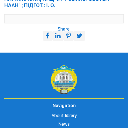
НААН" ; ПІДГОТ.: І. О.
Share:
Navigation
About library
News