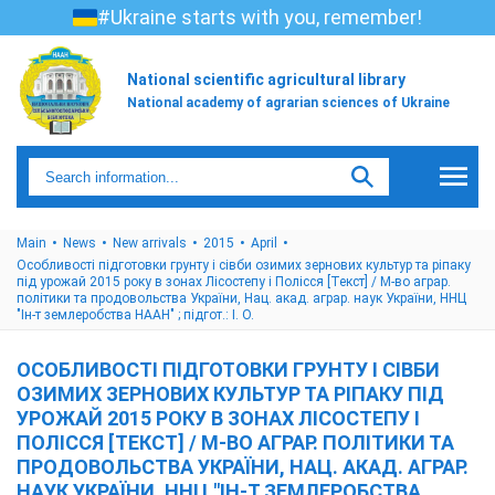
#Ukraine starts with you, remember!
National scientific agricultural library
National academy of agrarian sciences of Ukraine
Main
News
New arrivals
2015
April
Особливості підготовки грунту і сівби озимих зернових культур та ріпаку
під урожай 2015 року в зонах Лісостепу і Полісся [Текст] / М-во аграр.
політики та продовольства України, Нац. акад. аграр. наук України, ННЦ
"Ін-т землеробства НААН" ; підгот.: І. О.
ОСОБЛИВОСТІ ПІДГОТОВКИ ГРУНТУ І СІВБИ
ОЗИМИХ ЗЕРНОВИХ КУЛЬТУР ТА РІПАКУ ПІД
УРОЖАЙ 2015 РОКУ В ЗОНАХ ЛІСОСТЕПУ І
ПОЛІССЯ [ТЕКСТ] / М-ВО АГРАР. ПОЛІТИКИ ТА
ПРОДОВОЛЬСТВА УКРАЇНИ, НАЦ. АКАД. АГРАР.
НАУК УКРАЇНИ, ННЦ "ІН-Т ЗЕМЛЕРОБСТВА