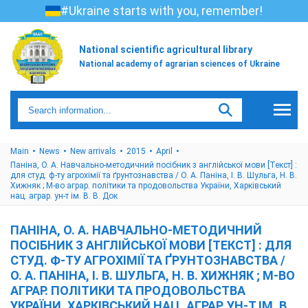
#Ukraine starts with you, remember!
National scientific agricultural library
National academy of agrarian sciences of Ukraine
Main
News
New arrivals
2015
April
Паніна, О. А. Навчально-методичний посібник з англійської мови [Текст] :
для студ. ф-ту агрохімії та ґрунтознавства / О. А. Паніна, І. В. Шульга, Н. В.
Хижняк ; М-во аграр. політики та продовольства України, Харківський
нац. аграр. ун-т ім. В. В. Док
ПАНІНА, О. А. НАВЧАЛЬНО-МЕТОДИЧНИЙ
ПОСІБНИК З АНГЛІЙСЬКОЇ МОВИ [ТЕКСТ] : ДЛЯ
СТУД. Ф-ТУ АГРОХІМІЇ ТА ҐРУНТОЗНАВСТВА /
О. А. ПАНІНА, І. В. ШУЛЬГА, Н. В. ХИЖНЯК ; М-ВО
АГРАР. ПОЛІТИКИ ТА ПРОДОВОЛЬСТВА
УКРАЇНИ, ХАРКІВСЬКИЙ НАЦ. АГРАР. УН-Т ІМ. В.