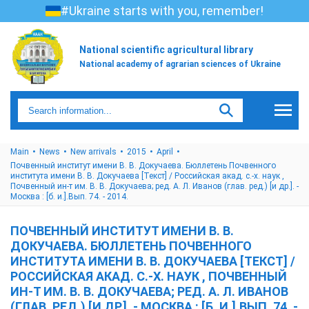
#Ukraine starts with you, remember!
National scientific agricultural library
National academy of agrarian sciences of Ukraine
Main
News
New arrivals
2015
April
Почвенный институт имени В. В. Докучаева. Бюллетень Почвенного
института имени В. В. Докучаева [Текст] / Российская акад. с.-х. наук ,
Почвенный ин-т им. В. В. Докучаева; ред. А. Л. Иванов (глав. ред.) [и др.]. -
Москва : [б. и.].Вып. 74. - 2014.
ПОЧВЕННЫЙ ИНСТИТУТ ИМЕНИ В. В.
ДОКУЧАЕВА. БЮЛЛЕТЕНЬ ПОЧВЕННОГО
ИНСТИТУТА ИМЕНИ В. В. ДОКУЧАЕВА [ТЕКСТ] /
РОССИЙСКАЯ АКАД. С.-Х. НАУК , ПОЧВЕННЫЙ
ИН-Т ИМ. В. В. ДОКУЧАЕВА; РЕД. А. Л. ИВАНОВ
(ГЛАВ. РЕД.) [И ДР.]. - МОСКВА : [Б. И.].ВЫП. 74. -