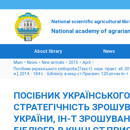
National scientific agricultural lib
National academy of agrarian
About library
News
Main
News
New arrivals
2015
April
Посібник українського хлібороба [Текст] : наук.-практ. зб. 2
и.], 2014. - 184 с. - Бібліогр. в кінці ст.Присвяч. 120-річчю Ін-т
ПОСІБНИК УКРАЇНСЬКОГО ХЛ
СТРАТЕГІЧНІСТЬ ЗРОШУВ
УКРАЇНИ, ІН-Т ЗРОШУВАНОГО