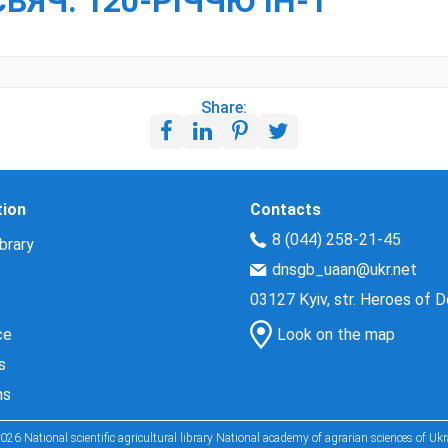
СВЯЧ. 120-РІЧЧЮ ІН-Т
Share:
tion
Contacts
8 (044) 258-21-45
brary
dnsgb_uaan@ukr.net
03127 Kyiv, str. Heroes of 
ce
Look on the map
s
ns
026 National scientific agricultural library National academy of agrarian sciences of Ukr