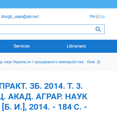
dnsgb_uaan@ukr.net
Укр
Eng
Services
Librarians
. наук України, Ін-т зрошуваного землеробства. - Київ : [б.
АКТ. ЗБ. 2014. Т. 3.
. АКАД. АГРАР. НАУК
И.], 2014. - 184 С. -