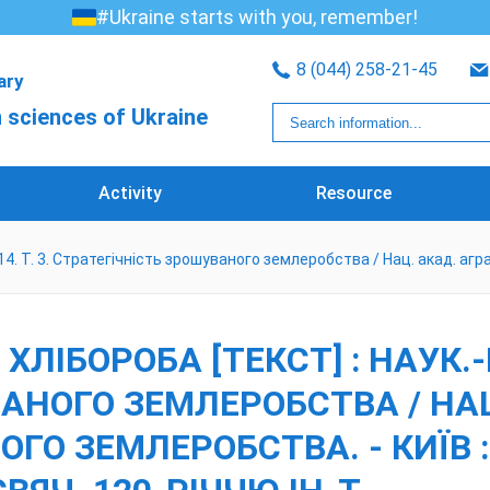
#Ukraine starts with you, remember!
8 (044) 258-21-45
rary
 sciences of Ukraine
Activity
Resource
014. Т. 3. Стратегічність зрошуваного землеробства / Нац. акад. аграр
ІБОРОБА [ТЕКСТ] : НАУК.-ПР
АНОГО ЗЕМЛЕРОБСТВА / НАЦ
 ЗЕМЛЕРОБСТВА. - КИЇВ : [Б. 