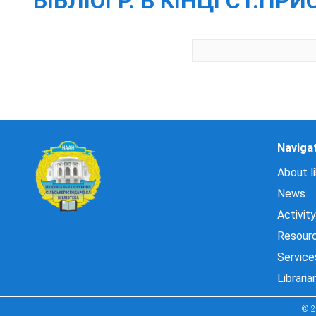
БІБЛІОГР. В КІНЦІ СТ.ПРИ
Naviga
About li
News
Activity
Resour
Service
Libraria
© 2