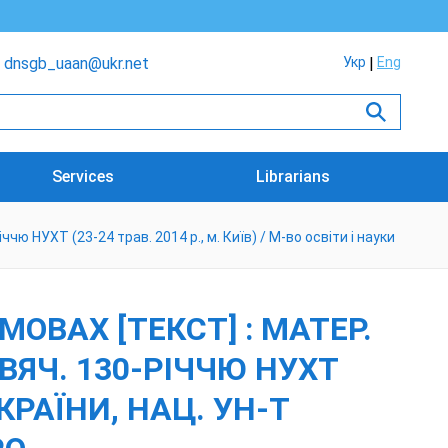
dnsgb_uaan@ukr.net
Укр
Eng
Services
Librarians
чю НУХТ (23-24 трав. 2014 р., м. Київ) / М-во освіти і науки
ВАХ [ТЕКСТ] : МАТЕР.
СВЯЧ. 130-РІЧЧЮ НУХТ
 УКРАЇНИ, НАЦ. УН-Т