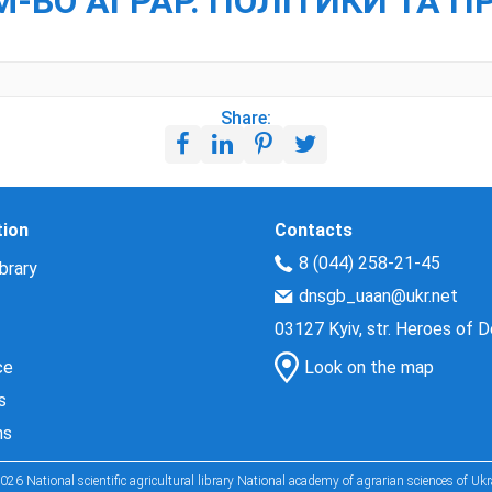
М-ВО АГРАР. ПОЛІТИКИ ТА П
Share:
tion
Contacts
8 (044) 258-21-45
brary
dnsgb_uaan@ukr.net
03127 Kyiv, str. Heroes of 
ce
Look on the map
s
ns
026 National scientific agricultural library National academy of agrarian sciences of Ukr