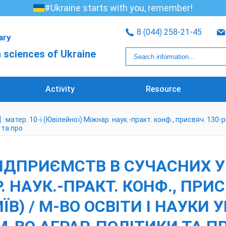
#Ukraine starts with you, remember!
8 (044) 258-21-45
rary
 sciences of Ukraine
Activity
Resource
атер. 10-ї (Ювілейної) Міжнар. наук.-практ. конф., присвяч. 130-річ
 та про
ДПРИЄМСТВ В СУЧАСНИХ УМО
Р. НАУК.-ПРАКТ. КОНФ., ПРИ
КИЇВ) / М-ВО ОСВІТИ І НАУКИ