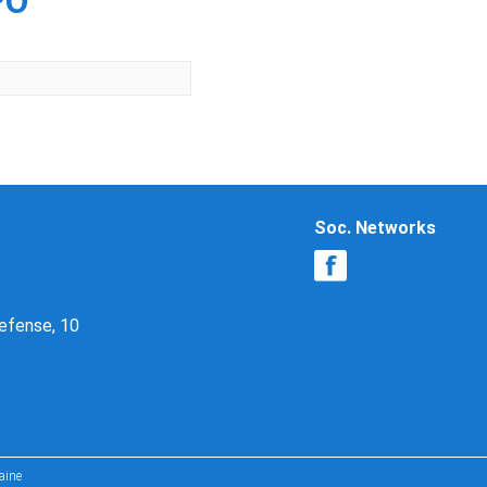
РО
Soc. Networks
Defense, 10
aine