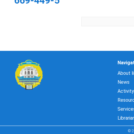
669-449-5
Naviga
About li
News
Activity
Resour
Service
Libraria
© 2