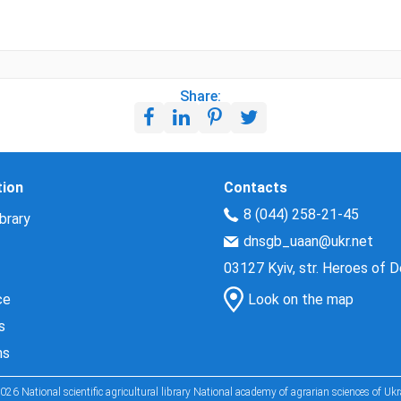
Share:
tion
Contacts
8 (044) 258-21-45
brary
dnsgb_uaan@ukr.net
03127 Kyiv, str. Heroes of 
ce
Look on the map
s
ns
026 National scientific agricultural library National academy of agrarian sciences of Ukr