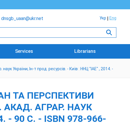
dnsgb_uaan@ukr.net
Укр
Eng
Services
Librarians
ук України, Ін-т прод. ресурсів. - Київ : ННЦ "ІАЕ" , 2014. -
ТАН ТА ПЕРСПЕКТИВИ
Ц. АКАД. АГРАР. НАУК
. - 90 С. - ISBN 978-966-