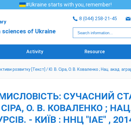
#Ukraine starts with you, remember!
8 (044) 258-21-45
rary
 sciences of Ukraine
Activity
Resource
 розвитку [Текст] / Ю. В. Сіра, О. В. Коваленко ; Нац. акад. аграр. на
ОМИСЛОВІСТЬ: СУЧАСНИЙ С
 СІРА, О. В. КОВАЛЕНКО ; НА
ІВ. - КИЇВ : ННЦ "ІАЕ" , 2014