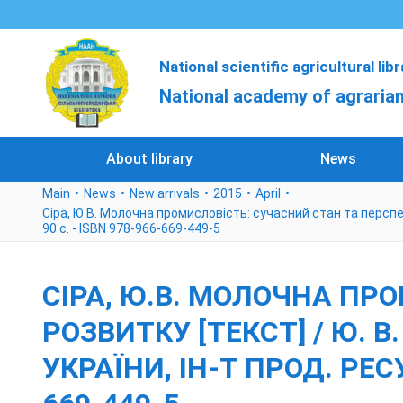
National scientific agricultural lib
National academy of agrarian
About library
News
Main
News
New arrivals
2015
April
Сіра, Ю.В. Молочна промисловість: сучасний стан та перспективи
90 с. - ISBN 978-966-669-449-5
СІРА, Ю.В. МОЛОЧНА ПР
РОЗВИТКУ [ТЕКСТ] / Ю. В.
УКРАЇНИ, ІН-Т ПРОД. РЕСУРС