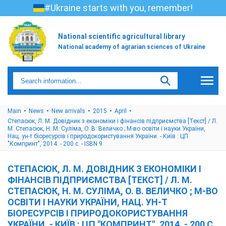
#Ukraine starts with you, remember!
National scientific agricultural library
National academy of agrarian sciences of Ukraine
Main
News
New arrivals
2015
April
Степасюк, Л. М. Довідник з економіки і фінансів підприємства [Текст] / Л.
М. Степасюк, Н. М. Суліма, О. В. Величко ; М-во освіти і науки України,
Нац. ун-т біоресурсів і природокористування України. - Київ : ЦП
"Компринт", 2014. - 200 с. - ISBN 9
СТЕПАСЮК, Л. М. ДОВІДНИК З ЕКОНОМІКИ І
ФІНАНСІВ ПІДПРИЄМСТВА [ТЕКСТ] / Л. М.
СТЕПАСЮК, Н. М. СУЛІМА, О. В. ВЕЛИЧКО ; М-ВО
ОСВІТИ І НАУКИ УКРАЇНИ, НАЦ. УН-Т
БІОРЕСУРСІВ І ПРИРОДОКОРИСТУВАННЯ
УКРАЇНИ. - КИЇВ : ЦП "КОМПРИНТ", 2014. - 200 С.