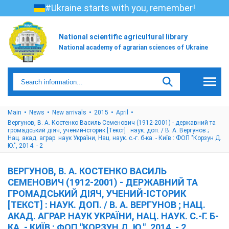
#Ukraine starts with you, remember!
National scientific agricultural library
National academy of agrarian sciences of Ukraine
Main
News
New arrivals
2015
April
Вергунов, В. А. Костенко Василь Семенович (1912-2001) - державний та
громадський діяч, учений-історик [Текст] : наук. доп. / В. А. Вергунов ;
Нац. акад. аграр. наук України, Нац. наук. с.-г. б-ка. - Київ : ФОП "Корзун Д.
Ю.", 2014. - 2
ВЕРГУНОВ, В. А. КОСТЕНКО ВАСИЛЬ
СЕМЕНОВИЧ (1912-2001) - ДЕРЖАВНИЙ ТА
ГРОМАДСЬКИЙ ДІЯЧ, УЧЕНИЙ-ІСТОРИК
[ТЕКСТ] : НАУК. ДОП. / В. А. ВЕРГУНОВ ; НАЦ.
АКАД. АГРАР. НАУК УКРАЇНИ, НАЦ. НАУК. С.-Г. Б-
КА. - КИЇВ : ФОП "КОРЗУН Д. Ю.", 2014. - 2