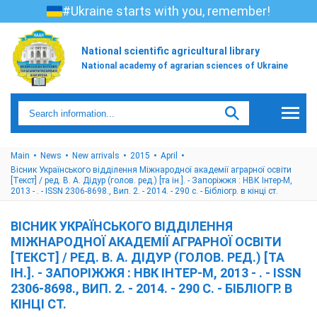
#Ukraine starts with you, remember!
National scientific agricultural library
National academy of agrarian sciences of Ukraine
Main
News
New arrivals
2015
April
Вісник Українського відділення Міжнародної академії аграрної освіти
[Текст] / ред. В. А. Дідур (голов. ред.) [та ін.]. - Запоріжжя : НВК Інтер-М,
2013 - . - ISSN 2306-8698., Вип. 2. - 2014. - 290 с. - Бібліогр. в кінці ст.
ВІСНИК УКРАЇНСЬКОГО ВІДДІЛЕННЯ
МІЖНАРОДНОЇ АКАДЕМІЇ АГРАРНОЇ ОСВІТИ
[ТЕКСТ] / РЕД. В. А. ДІДУР (ГОЛОВ. РЕД.) [ТА
ІН.]. - ЗАПОРІЖЖЯ : НВК ІНТЕР-М, 2013 - . - ISSN
2306-8698., ВИП. 2. - 2014. - 290 С. - БІБЛІОГР. В
КІНЦІ СТ.