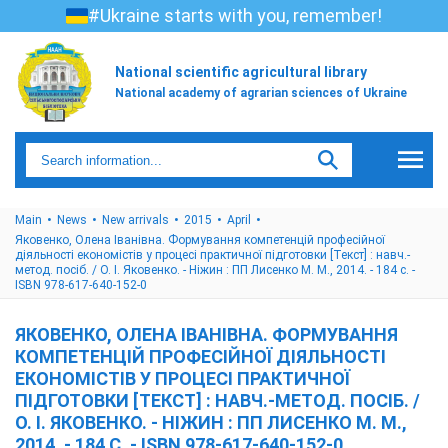
#Ukraine starts with you, remember!
National scientific agricultural library
National academy of agrarian sciences of Ukraine
Main
News
New arrivals
2015
April
Яковенко, Олена Іванівна. Формування компетенцій професійної
діяльності економістів у процесі практичної підготовки [Текст] : навч.-
метод. посіб. / О. І. Яковенко. - Ніжин : ПП Лисенко М. М., 2014. - 184 с. -
ISBN 978-617-640-152-0
ЯКОВЕНКО, ОЛЕНА ІВАНІВНА. ФОРМУВАННЯ
КОМПЕТЕНЦІЙ ПРОФЕСІЙНОЇ ДІЯЛЬНОСТІ
ЕКОНОМІСТІВ У ПРОЦЕСІ ПРАКТИЧНОЇ
ПІДГОТОВКИ [ТЕКСТ] : НАВЧ.-МЕТОД. ПОСІБ. /
О. І. ЯКОВЕНКО. - НІЖИН : ПП ЛИСЕНКО М. М.,
2014. - 184 С. - ISBN 978-617-640-152-0