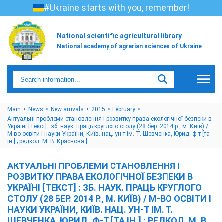
#Ukraine starts with you, remember!
National scientific agricultural library
National academy of agrarian sciences of Ukraine
Main
News
New arrivals
2015
February
Актуальні проблеми становлення і розвитку права екологічної безпеки в
Україні [Текст] : зб. наук. праць круглого столу (28 бер. 2014 р., м. Київ) /
М-во освіти і науки України, Київ. нац. ун-т ім. Т. Шевченка, Юрид. ф-т [та
ін.] ; редкол. М. В. Краснова [
АКТУАЛЬНІ ПРОБЛЕМИ СТАНОВЛЕННЯ І
РОЗВИТКУ ПРАВА ЕКОЛОГІЧНОЇ БЕЗПЕКИ В
УКРАЇНІ [ТЕКСТ] : ЗБ. НАУК. ПРАЦЬ КРУГЛОГО
СТОЛУ (28 БЕР. 2014 Р., М. КИЇВ) / М-ВО ОСВІТИ І
НАУКИ УКРАЇНИ, КИЇВ. НАЦ. УН-Т ІМ. Т.
ШЕВЧЕНКА, ЮРИД. Ф-Т [ТА ІН.] ; РЕДКОЛ. М. В.