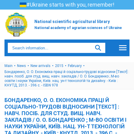
#Ukraine starts with you, remember!
National scientific agricultural library
National academy of agrarian sciences of Ukraine
Main
News
New arrivals
2015
February
Бондаренко, О. О. Економіка праці й соціально-трудові відносини [Текст] :
навч. посіб. для студ. вищ. навч. закладів / О. О. Бондаренко ; М-во
освіти і науки України, Київ. нац. ун-т технологій та дизайну. - Київ :
КНУТД, 2013. - 396 с. - ISBN 978
БОНДАРЕНКО, О. О. ЕКОНОМІКА ПРАЦІ Й
СОЦІАЛЬНО-ТРУДОВІ ВІДНОСИНИ [ТЕКСТ] :
НАВЧ. ПОСІБ. ДЛЯ СТУД. ВИЩ. НАВЧ.
ЗАКЛАДІВ / О. О. БОНДАРЕНКО ; М-ВО ОСВІТИ І
НАУКИ УКРАЇНИ, КИЇВ. НАЦ. УН-Т ТЕХНОЛОГІЙ
ТА ДИЗАЙНУ. - КИЇВ : КНУТД, 2013. - 396 С. -