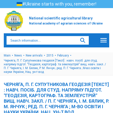
#Ukraine starts with you, remember!
National scientific agricultural library
National academy of agrarian sciences of Ukraine
Main
News
New arrivals
2015
February
Черняга, П. Г. Супутникова геодезія [Текст] : навч. посіб. для студ.
напряму підгот. "Геодезія, картограф. та землеустрій" вищ. навч. закл. /
П. Г. Черняга, І. М. Бялик, Р. М. Янчук ; ред. П. Г. Черняга ; М-во освіти і
науки України, Нац. ун-т вод
ЧЕРНЯГА, П. Г. СУПУТНИКОВА ГЕОДЕЗІЯ [ТЕКСТ]
: НАВЧ. ПОСІБ. ДЛЯ СТУД. НАПРЯМУ ПІДГОТ.
"ГЕОДЕЗІЯ, КАРТОГРАФ. ТА ЗЕМЛЕУСТРІЙ"
ВИЩ. НАВЧ. ЗАКЛ. / П. Г. ЧЕРНЯГА, І. М. БЯЛИК, Р.
М. ЯНЧУК ; РЕД. П. Г. ЧЕРНЯГА ; М-ВО ОСВІТИ І
НАУКИ УКРАЇНИ, НАЦ. УН-Т ВОД