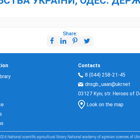
ТВА УКРАЇНИ, ОДЕС. ДЕРЖ. 
Share:
tion
Contacts
8 (044) 258-21-45
brary
dnsgb_uaan@ukr.net
03127 Kyiv, str. Heroes of 
ce
Look on the map
s
ns
026 National scientific agricultural library National academy of agrarian sciences of Ukr