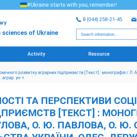
#Ukraine starts with you, remember!
8 (044) 258-21-45
rary
 sciences of Ukraine
Activity
Resource
чного розвитку аграрних підприємств [Текст] : монографія / Л. А. Б
 аграр. ун-т.
НОСТІ ТА ПЕРСПЕКТИВИ СОЦ
РИЄМСТВ [ТЕКСТ] : МОНОГРА
ЛОВА, О. Ю. ПАВЛОВА, О. Ю. 