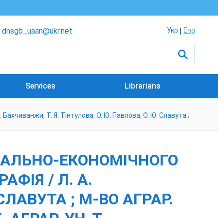
dnsgb_uaan@ukr.net
Укр
Eng
Services
Librarians
ахчиванжи, Т. Я. Тінтулова, О. Ю. Павлова, О. Ю. Славута ;
ІАЛЬНО-ЕКОНОМІЧНОГО
ФІЯ / Л. А.
СЛАВУТА ; М-ВО АГРАР.