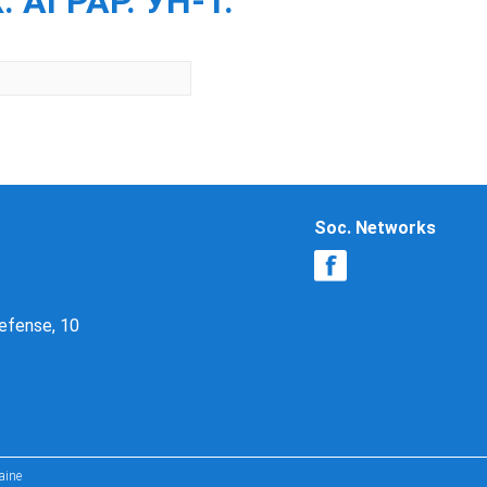
АГРАР. УН-Т.
Soc. Networks
Defense, 10
aine