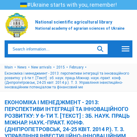
#Ukraine starts with you, remember!
National scientific agricultural library
National academy of agrarian sciences of Ukraine
Main
News
New arrivals
2015
February
Економіка і менеджмент - 2013: перспективи інтеграції та інноваційного
розвитку: у 6-ти т. [Текст] : зб. наук. праць Міжнар. наук.-практ. конф.
(Дніпропетровськ, 24-25 квіт. 2014 р.). Т. 3. Управління інвестиційно-
інноваційним потенціалом та фінансовий ме
ЕКОНОМІКА І МЕНЕДЖМЕНТ - 2013:
ПЕРСПЕКТИВИ ІНТЕГРАЦІЇ ТА ІННОВАЦІЙНОГО
РОЗВИТКУ: У 6-ТИ Т. [ТЕКСТ] : ЗБ. НАУК. ПРАЦЬ
МІЖНАР. НАУК.-ПРАКТ. КОНФ.
(ДНІПРОПЕТРОВСЬК, 24-25 КВІТ. 2014 Р.). Т. 3.
УПРАВЛІННЯ ІНВЕСТИЦІЙНО-ІННОВАЦІЙНИМ