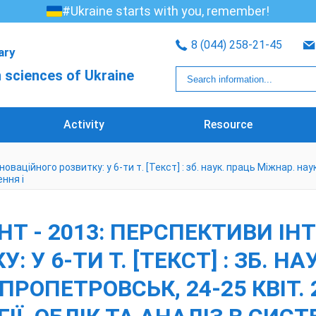
#Ukraine starts with you, remember!
8 (044) 258-21-45
rary
 sciences of Ukraine
Activity
Resource
ваційного розвитку: у 6-ти т. [Текст] : зб. наук. праць Міжнар. наук.
ення і
 - 2013: ПЕРСПЕКТИВИ ІНТ
 У 6-ТИ Т. [ТЕКСТ] : ЗБ. Н
РОПЕТРОВСЬК, 24-25 КВІТ. 201