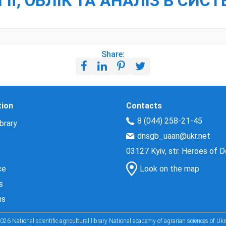
Ї, ОБЛІК ТА АНАЛІЗ В СИСТ
Share:
tion
Contacts
8 (044) 258-21-45
brary
dnsgb_uaan@ukr.net
03127 Kyiv, str. Heroes of 
ce
Look on the map
s
ns
026 National scientific agricultural library National academy of agrarian sciences of Ukr