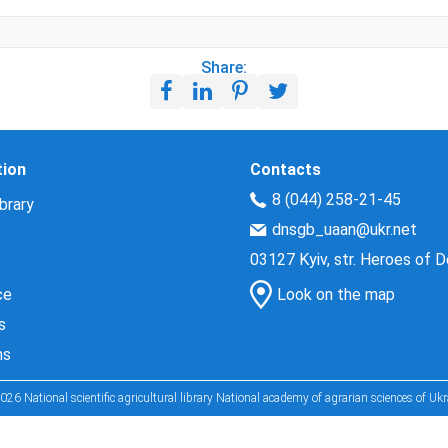
Share:
tion
Contacts
8 (044) 258-21-45
brary
dnsgb_uaan@ukr.net
03127 Kyiv, str. Heroes of 
ce
Look on the map
s
ns
026 National scientific agricultural library National academy of agrarian sciences of Ukr