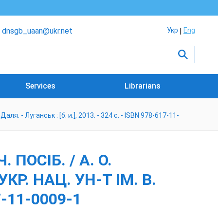
dnsgb_uaan@ukr.net
Укр
Eng
Services
Librarians
 Даля. - Луганськ : [б. и.], 2013. - 324 с. - ISBN 978-617-11-
 ПОСІБ. / А. О.
КР. НАЦ. УН-Т ІМ. В.
17-11-0009-1