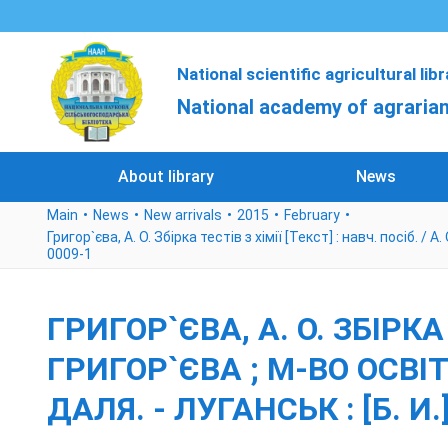
National scientific agricultural lib
National academy of agrarian
About library
News
Main
News
New arrivals
2015
February
Григор`єва, А. О. Збірка тестів з хімії [Текст] : навч. посіб. / А
0009-1
ГРИГОР`ЄВА, А. О. ЗБІРКА Т
ГРИГОР`ЄВА ; М-ВО ОСВІТ
ДАЛЯ. - ЛУГАНСЬК : [Б. И.]