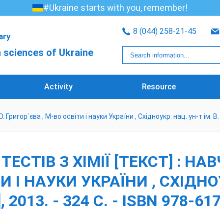
#Ukraine starts with you, remember!
8 (044) 258-21-45
rary
 sciences of Ukraine
Activity
Resource
. О. Григор`єва ; М-во освіти і науки України , Східноукр. нац. ун-т ім. В.
ЕСТІВ З ХІМІЇ [ТЕКСТ] : НАВЧ.
И І НАУКИ УКРАЇНИ , СХІДНОУ
, 2013. - 324 С. - ISBN 978-6