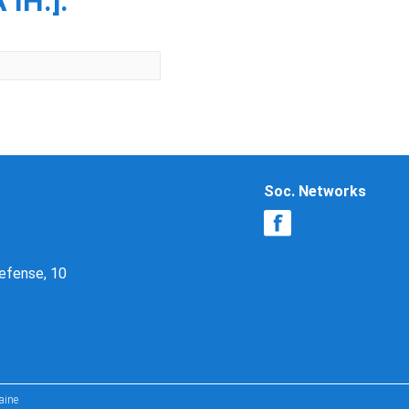
ІН.].
Soc. Networks
Defense, 10
aine