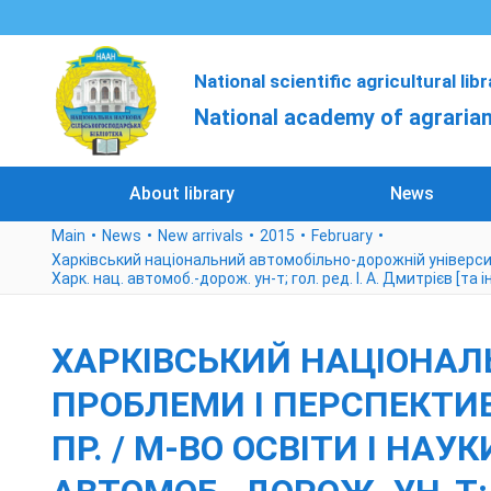
National scientific agricultural lib
National academy of agrarian
About library
News
Main
News
New arrivals
2015
February
Харківський національний автомобільно-дорожній університет
Харк. нац. автомоб.-дорож. ун-т; гол. ред. І. А. Дмитрієв [та ін.
ХАРКІВСЬКИЙ НАЦІОНАЛ
ПРОБЛЕМИ І ПЕРСПЕКТИВ
ПР. / М-ВО ОСВІТИ І НАУ