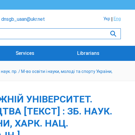
dnsgb_uaan@ukr.net
Укр
Eng
Services
Librarians
к. пр. / М-во освіти і науки, молоді та спорту України,
НІЙ УНІВЕРСИТЕТ.
А [ТЕКСТ] : ЗБ. НАУК.
НИ, ХАРК. НАЦ.