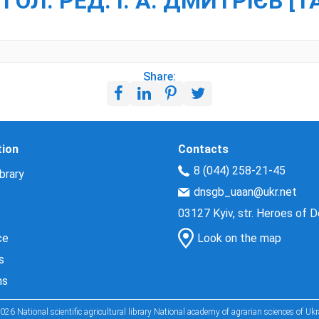
Л. РЕД. І. А. ДМИТРІЄВ [ТА 
Share:
tion
Contacts
8 (044) 258-21-45
brary
dnsgb_uaan@ukr.net
03127 Kyiv, str. Heroes of 
ce
Look on the map
s
ns
026 National scientific agricultural library National academy of agrarian sciences of Ukr