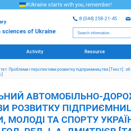
#Ukraine starts with you, remember!
8 (044) 258-21-45
rary
 sciences of Ukraine
Activity
Resource
. Проблеми і перспективи розвитку підприємництва [Текст] : зб. нау
].
ЬНИЙ АВТОМОБІЛЬНО-ДОРОЖ
И РОЗВИТКУ ПІДПРИЄМНИЦТВ
КИ, МОЛОДІ ТА СПОРТУ УКРАЇ