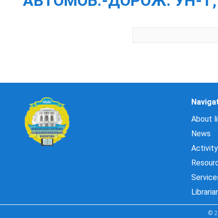
АВТОМОБ.-ДОРОЖ. УН-Т; ГО
Naviga
About li
News
Activity
Resour
Service
Libraria
© 2