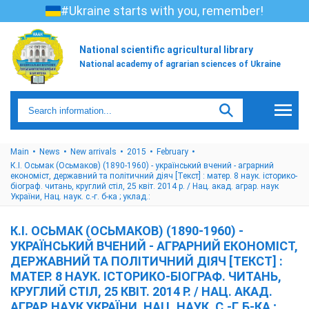
#Ukraine starts with you, remember!
National scientific agricultural library
National academy of agrarian sciences of Ukraine
Main
News
New arrivals
2015
February
К.І. Осьмак (Осьмаков) (1890-1960) - український вчений - аграрний
економіст, державний та політичний діяч [Текст] : матер. 8 наук. історико-
біограф. читань, круглий стіл, 25 квіт. 2014 р. / Нац. акад. аграр. наук
України, Нац. наук. с.-г. б-ка ; уклад.:
К.І. ОСЬМАК (ОСЬМАКОВ) (1890-1960) -
УКРАЇНСЬКИЙ ВЧЕНИЙ - АГРАРНИЙ ЕКОНОМІСТ,
ДЕРЖАВНИЙ ТА ПОЛІТИЧНИЙ ДІЯЧ [ТЕКСТ] :
МАТЕР. 8 НАУК. ІСТОРИКО-БІОГРАФ. ЧИТАНЬ,
КРУГЛИЙ СТІЛ, 25 КВІТ. 2014 Р. / НАЦ. АКАД.
АГРАР. НАУК УКРАЇНИ, НАЦ. НАУК. С.-Г. Б-КА ;