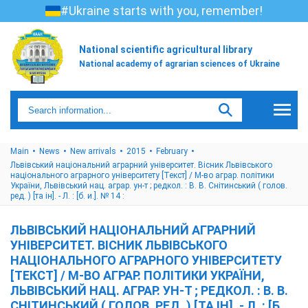
#Ukraine starts with you, remember!
National scientific agricultural library
National academy of agrarian sciences of Ukraine
Main
News
New arrivals
2015
February
Львівський національний аграрний університет. Вісник Львівського
національного аграрного університету [Текст] / М-во аграр. політики
України, Львівський нац. аграр. ун-т ; редкол. : В. В. Снітинський ( голов.
ред. ) [та ін]. - Л. : [б. и.]. № 14 :
ЛЬВІВСЬКИЙ НАЦІОНАЛЬНИЙ АГРАРНИЙ
УНІВЕРСИТЕТ. ВІСНИК ЛЬВІВСЬКОГО
НАЦІОНАЛЬНОГО АГРАРНОГО УНІВЕРСИТЕТУ
[ТЕКСТ] / М-ВО АГРАР. ПОЛІТИКИ УКРАЇНИ,
ЛЬВІВСЬКИЙ НАЦ. АГРАР. УН-Т ; РЕДКОЛ. : В. В.
СНІТИНСЬКИЙ ( ГОЛОВ. РЕД. ) [ТА ІН]. - Л. : [Б.