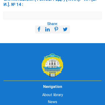
И.]. № 14 :
Share:
Navigation
About library
News