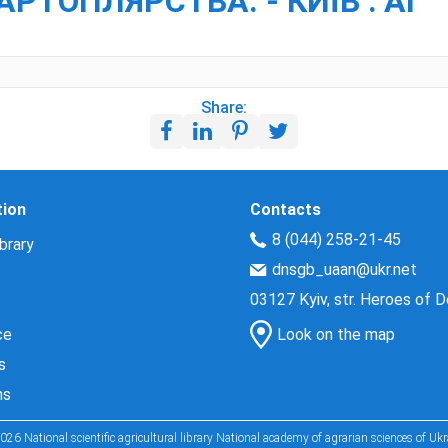
АРТОПЛЯРСТВА. - КИЇВ : АГ
Share:
tion
Contacts
8 (044) 258-21-45
brary
dnsgb_uaan@ukr.net
03127 Kyiv, str. Heroes of 
ce
Look on the map
s
ns
026 National scientific agricultural library National academy of agrarian sciences of Ukr