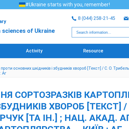
#Ukraine starts with you, remember!
8 (044) 258-21-45
rary
 sciences of Ukraine
Activity
Resource
ти основних шкідників і збудників хвороб [Текст] / С. О. Трибель, Л.
: Аг
Я СОРТОЗРАЗКІВ КАРТОПЛІ
УДНИКІВ ХВОРОБ [ТЕКСТ] / С
ЧУК [ТА ІН.] ; НАЦ. АКАД. А