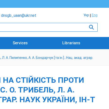
dnsgb_uaan@ukr.net
Укр
Eng
Services
Librarians
 А. Пилипенко, А. А. Бондарчук [та ін.] ; Нац. акад. аграр.
 НА СТІЙКІСТЬ ПРОТИ
. О. ТРИБЕЛЬ, Л. А.
ГРАР. НАУК УКРАЇНИ, ІН-Т