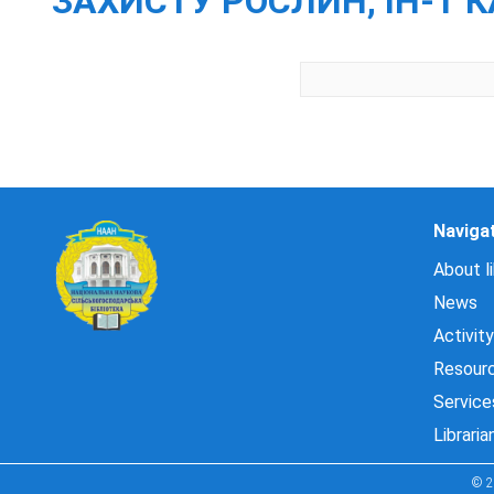
ЗАХИСТУ РОСЛИН, ІН-Т К
Naviga
About li
News
Activity
Resour
Service
Libraria
© 2