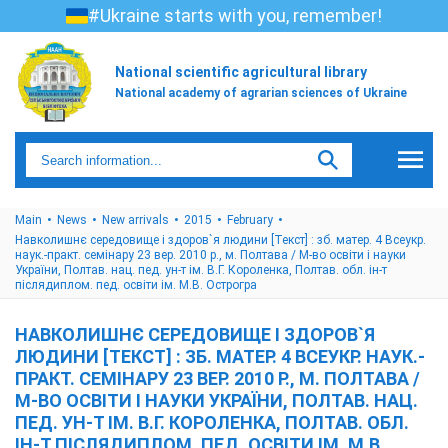
#Ukraine starts with you, remember!
National scientific agricultural library
National academy of agrarian sciences of Ukraine
Main
News
New arrivals
2015
February
Навколишнє середовище і здоров`я людини [Текст] : зб. матер. 4 Всеукр.
наук.-практ. семінару 23 вер. 2010 р., м. Полтава / М-во освіти і науки
України, Полтав. нац. пед. ун-т ім. В.Г. Короленка, Полтав. обл. ін-т
післядиплом. пед. освіти ім. М.В. Острогра
НАВКОЛИШНЄ СЕРЕДОВИЩЕ І ЗДОРОВ`Я
ЛЮДИНИ [ТЕКСТ] : ЗБ. МАТЕР. 4 ВСЕУКР. НАУК.-
ПРАКТ. СЕМІНАРУ 23 ВЕР. 2010 Р., М. ПОЛТАВА /
М-ВО ОСВІТИ І НАУКИ УКРАЇНИ, ПОЛТАВ. НАЦ.
ПЕД. УН-Т ІМ. В.Г. КОРОЛЕНКА, ПОЛТАВ. ОБЛ.
ІН-Т ПІСЛЯДИПЛОМ. ПЕД. ОСВІТИ ІМ. М.В.