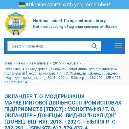
#Ukraine starts with you, remember!
National scientific agricultural library
National academy of agrarian sciences of Ukraine
Main
News
New arrivals
2015
February
Окландер, Т. О. Модернізація маркетингової діяльності промислових
підприємств [Текст] : монографія / Т. О. Окландер. - Донецьк : Вид-во
"Ноулідж" (донец. від-ня), 2013. - 292 с. - Бібліогр.: с. 282-291. - ISBN 978-
617-579-832-4
ОКЛАНДЕР, Т. О. МОДЕРНІЗАЦІЯ
МАРКЕТИНГОВОЇ ДІЯЛЬНОСТІ ПРОМИСЛОВИХ
ПІДПРИЄМСТВ [ТЕКСТ] : МОНОГРАФІЯ / Т. О.
ОКЛАНДЕР. - ДОНЕЦЬК : ВИД-ВО "НОУЛІДЖ"
(ДОНЕЦ. ВІД-НЯ), 2013. - 292 С. - БІБЛІОГР.: С.
282-291. - ISBN 978-617-579-832-4