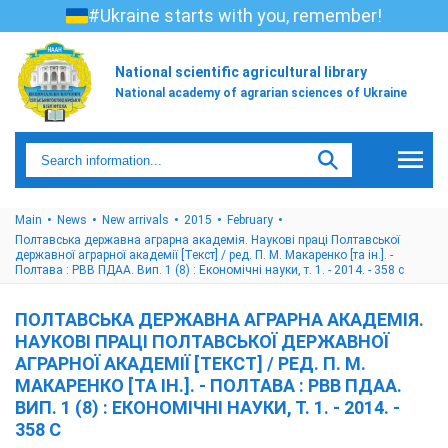
#Ukraine starts with you, remember!
National scientific agricultural library
National academy of agrarian sciences of Ukraine
Main
News
New arrivals
2015
February
Полтавська державна аграрна академія. Наукові праці Полтавської
державної аграрної академії [Текст] / ред. П. М. Макаренко [та ін.]. -
Полтава : РВВ ПДАА. Вип. 1 (8) : Економічні науки, т. 1. - 2014. - 358 с
ПОЛТАВСЬКА ДЕРЖАВНА АГРАРНА АКАДЕМІЯ.
НАУКОВІ ПРАЦІ ПОЛТАВСЬКОЇ ДЕРЖАВНОЇ
АГРАРНОЇ АКАДЕМІЇ [ТЕКСТ] / РЕД. П. М.
МАКАРЕНКО [ТА ІН.]. - ПОЛТАВА : РВВ ПДАА.
ВИП. 1 (8) : ЕКОНОМІЧНІ НАУКИ, Т. 1. - 2014. -
358 С